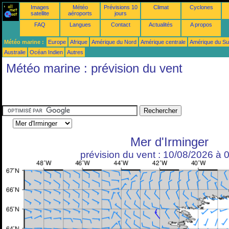
Images
Météo
Prévisions 10
Climat
Cyclones
satellite
aéroports
jours
FAQ
Langues
Contact
Actualités
A propos
Météo marine :
Europe
Afrique
Amérique du Nord
Amérique centrale
Amérique du S
Australie
Océan Indien
Autres
Météo marine : prévision du vent
Mer d'Irminger
prévision du vent : 10/08/2026 à