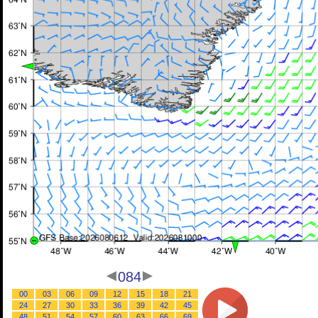
084
00
03
06
09
12
15
18
21
24
27
30
33
36
39
42
45
48
51
54
57
60
63
66
69