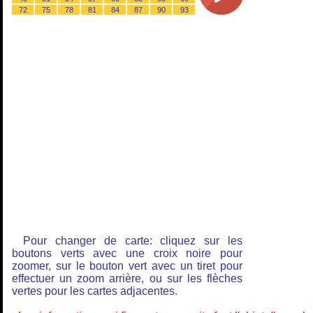
72
75
78
81
84
87
90
93
Pour changer de carte: cliquez sur les
boutons verts avec une croix noire pour
zoomer, sur le bouton vert avec un tiret pour
effectuer un zoom arrière, ou sur les flèches
vertes pour les cartes adjacentes.