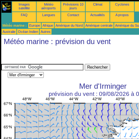
Images
Météo
Prévisions 10
Climat
Cyclones
satellite
aéroports
jours
FAQ
Langues
Contact
Actualités
A propos
Météo marine :
Europe
Afrique
Amérique du Nord
Amérique centrale
Amérique du S
Australie
Océan Indien
Autres
Météo marine : prévision du vent
Mer d'Irminger
prévision du vent : 09/08/2026 à