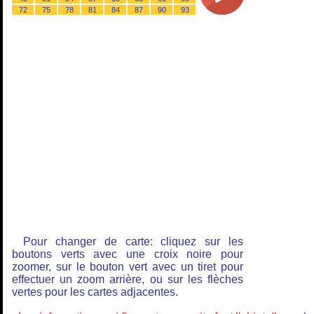
72
75
78
81
84
87
90
93
Pour changer de carte: cliquez sur les
boutons verts avec une croix noire pour
zoomer, sur le bouton vert avec un tiret pour
effectuer un zoom arrière, ou sur les flèches
vertes pour les cartes adjacentes.