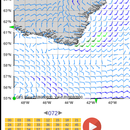
072
00
03
06
09
12
15
18
21
24
27
30
33
36
39
42
45
48
51
54
57
60
63
66
69