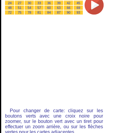
24
27
30
33
36
39
42
45
48
51
54
57
60
63
66
69
72
75
78
81
84
87
90
93
Pour changer de carte: cliquez sur les
boutons verts avec une croix noire pour
zoomer, sur le bouton vert avec un tiret pour
effectuer un zoom arrière, ou sur les flèches
vertes pour les cartes adjacentes.