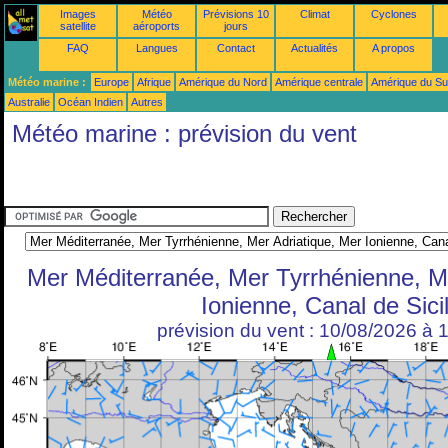
Images
Météo
Prévisions 10
Climat
Cyclones
satellite
aéroports
jours
FAQ
Langues
Contact
Actualités
A propos
Météo marine :
Europe
Afrique
Amérique du Nord
Amérique centrale
Amérique du S
Australie
Océan Indien
Autres
Météo marine : prévision du vent
Mer Méditerranée, Mer Tyrrhénienne, Me
Ionienne, Canal de Sici
prévision du vent : 10/08/2026 à