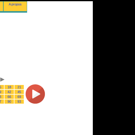
A propos
5
18
21
9
42
45
3
66
69
7
90
93