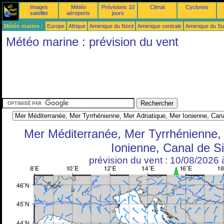
Images
Météo
Prévisions 10
Climat
Cyclones
satellite
aéroports
jours
Météo marine :
Europe
Afrique
Amérique du Nord
Amérique centrale
Amérique du S
Météo marine : prévision du vent
Mer Méditerranée, Mer Tyrrhénienne, 
Ionienne, Canal de Si
prévision du vent : 10/08/2026