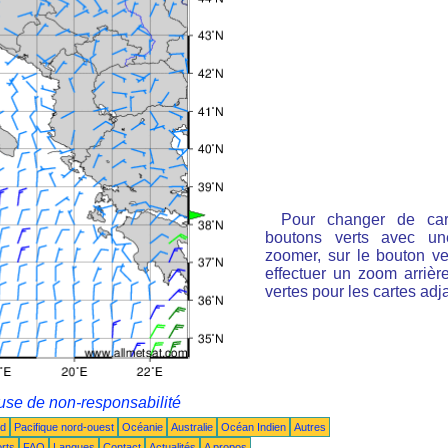
Pour changer de cart
boutons verts avec un
zoomer, sur le bouton ve
effectuer un zoom arrièr
vertes pour les cartes adj
use de non-responsabilité
ud
Pacifique nord-ouest
Océanie
Australie
Océan Indien
Autres
rts
FAQ
Langues
Contact
Actualités
A propos