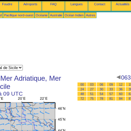
Foudre
Aéroports
FAQ
Langues
Contact
Actualités
ud
Pacifique nord-ouest
Océanie
Australie
Océan Indien
Autres
Mer Adriatique, Mer
063
cile
00
03
06
09
12
1
24
27
30
33
36
3
 à 09 UTC
48
51
54
57
60
6
72
75
78
81
84
8