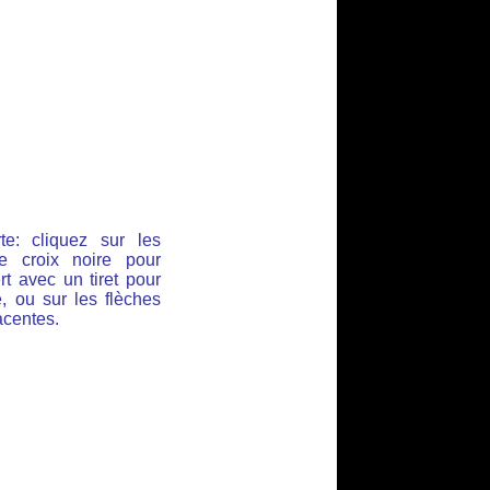
e: cliquez sur les
e croix noire pour
rt avec un tiret pour
e, ou sur les flèches
acentes.