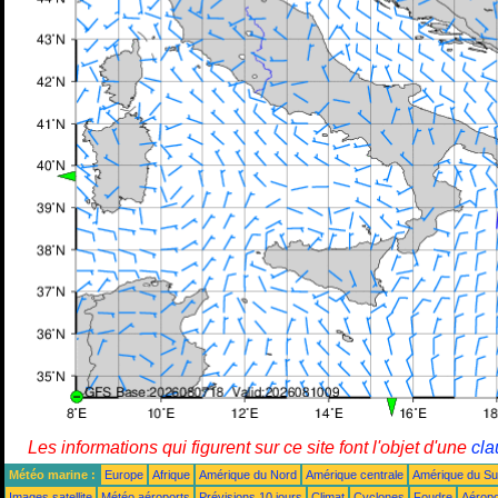
Les informations qui figurent sur ce site font l'objet d'une
cla
Météo marine :
Europe
Afrique
Amérique du Nord
Amérique centrale
Amérique du S
Images satellite
Météo aéroports
Prévisions 10 jours
Climat
Cyclones
Foudre
Aéropo