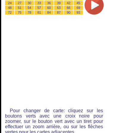
24
27
30
33
36
39
42
45
48
51
54
57
60
63
66
69
72
75
78
81
84
87
90
93
Pour changer de carte: cliquez sur les
boutons verts avec une croix noire pour
zoomer, sur le bouton vert avec un tiret pour
effectuer un zoom arrière, ou sur les flèches
vertes pour les cartes adjacentes.