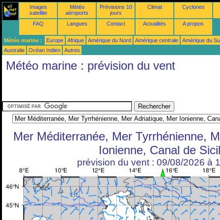
Images
Météo
Prévisions 10
Climat
Cyclones
satellite
aéroports
jours
FAQ
Langues
Contact
Actualités
A propos
Météo marine :
Europe
Afrique
Amérique du Nord
Amérique centrale
Amérique du S
Australie
Océan Indien
Autres
Météo marine : prévision du vent
Mer Méditerranée, Mer Tyrrhénienne, Me
Ionienne, Canal de Sici
prévision du vent : 09/08/2026 à