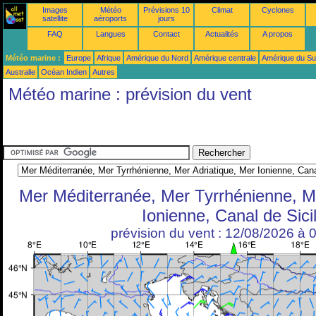
Images
Météo
Prévisions 10
Climat
Cyclones
satellite
aéroports
jours
FAQ
Langues
Contact
Actualités
A propos
Météo marine :
Europe
Afrique
Amérique du Nord
Amérique centrale
Amérique du S
Australie
Océan Indien
Autres
Météo marine : prévision du vent
Mer Méditerranée, Mer Tyrrhénienne, Me
Ionienne, Canal de Sici
prévision du vent : 12/08/2026 à