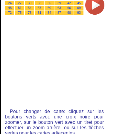
24
27
30
33
36
39
42
45
48
51
54
57
60
63
66
69
72
75
78
81
84
87
90
93
Pour changer de carte: cliquez sur les
boutons verts avec une croix noire pour
zoomer, sur le bouton vert avec un tiret pour
effectuer un zoom arrière, ou sur les flèches
vertes pour les cartes adjacentes.