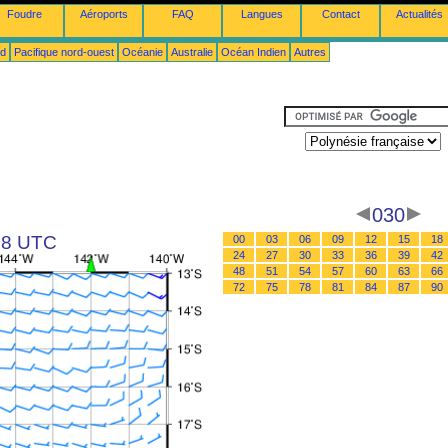
Foudre
Aéroports
FAQ
Langues
Contact
Actualités
ud
Pacifique nord-ouest
Océanie
Australie
Océan Indien
Autres
030
 18 UTC
00
03
06
09
12
15
18
24
27
30
33
36
39
42
48
51
54
57
60
63
66
72
75
78
81
84
87
90