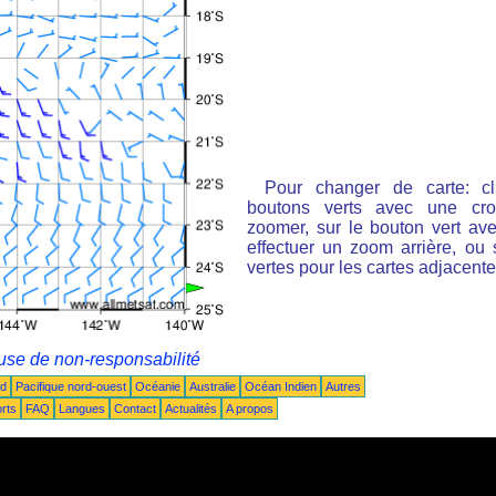
Pour changer de carte: cl
boutons verts avec une cro
zoomer, sur le bouton vert ave
effectuer un zoom arrière, ou 
vertes pour les cartes adjacente
use de non-responsabilité
ud
Pacifique nord-ouest
Océanie
Australie
Océan Indien
Autres
rts
FAQ
Langues
Contact
Actualités
A propos