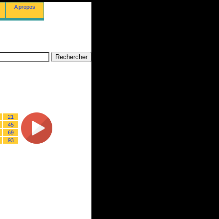
A propos
21
45
69
93