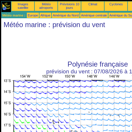
Images
Météo
Prévisions 10
Climat
Cyclones
satellite
aéroports
jours
Météo marine :
Europe
Afrique
Amérique du Nord
Amérique centrale
Amérique du S
Météo marine : prévision du vent
Polynésie française
prévision du vent : 07/08/2026 à