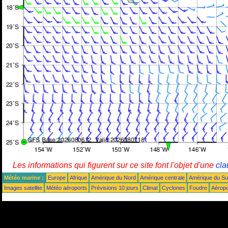
Les informations qui figurent sur ce site font l'objet d'une
cla
Météo marine :
Europe
Afrique
Amérique du Nord
Amérique centrale
Amérique du S
Images satellite
Météo aéroports
Prévisions 10 jours
Climat
Cyclones
Foudre
Aéropo