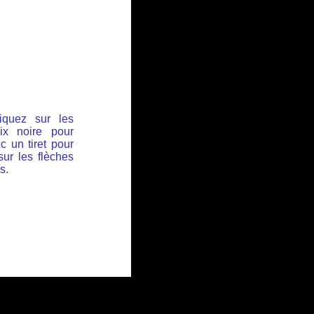
iquez sur les
ix noire pour
c un tiret pour
sur les flèches
s.