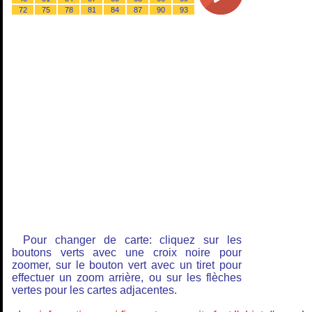
72
75
78
81
84
87
90
93
Pour changer de carte: cliquez sur les
boutons verts avec une croix noire pour
zoomer, sur le bouton vert avec un tiret pour
effectuer un zoom arrière, ou sur les flèches
vertes pour les cartes adjacentes.