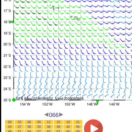
066
00
03
06
09
12
15
18
21
24
27
30
33
36
39
42
45
48
51
54
57
60
63
66
69