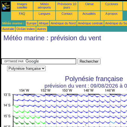
Images
Météo
Prévisions 10
Climat
Cyclones
satellite
aéroports
jours
FAQ
Langues
Contact
Actualités
A propos
Météo marine :
Europe
Afrique
Amérique du Nord
Amérique centrale
Amérique du S
Australie
Océan Indien
Autres
Météo marine : prévision du vent
Polynésie française
prévision du vent : 09/08/2026 à