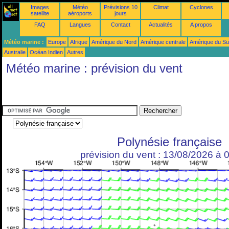
Images
Météo
Prévisions 10
Climat
Cyclones
satellite
aéroports
jours
FAQ
Langues
Contact
Actualités
A propos
Météo marine :
Europe
Afrique
Amérique du Nord
Amérique centrale
Amérique du S
Australie
Océan Indien
Autres
Météo marine : prévision du vent
Polynésie française
prévision du vent : 13/08/2026 à