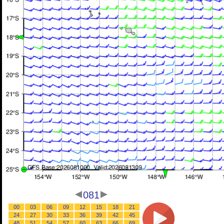
081
00
03
06
09
12
15
18
21
24
27
30
33
36
39
42
45
48
51
54
57
60
63
66
69