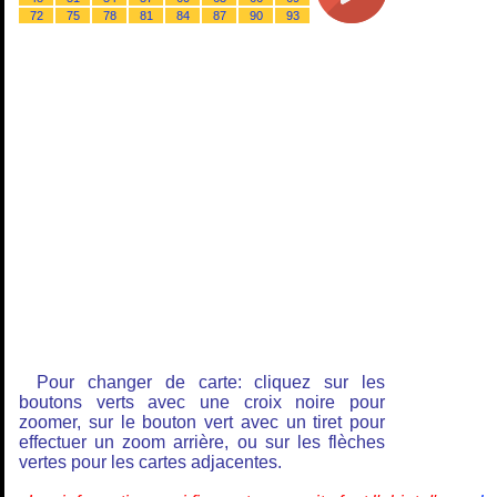
72
75
78
81
84
87
90
93
Pour changer de carte: cliquez sur les
boutons verts avec une croix noire pour
zoomer, sur le bouton vert avec un tiret pour
effectuer un zoom arrière, ou sur les flèches
vertes pour les cartes adjacentes.