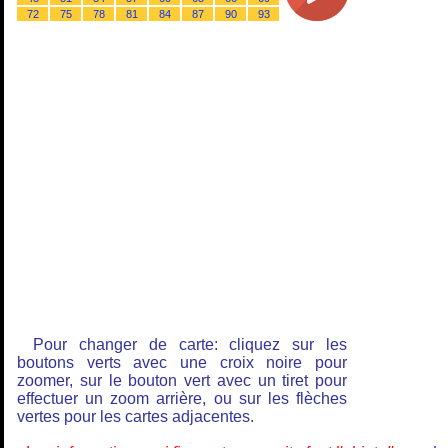
72
75
78
81
84
87
90
93
Pour changer de carte: cliquez sur les
boutons verts avec une croix noire pour
zoomer, sur le bouton vert avec un tiret pour
effectuer un zoom arrière, ou sur les flèches
vertes pour les cartes adjacentes.