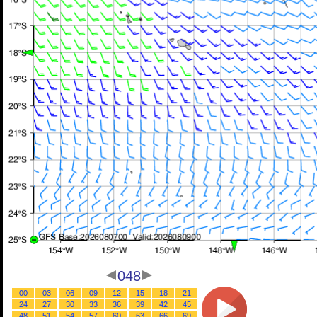
048
00
03
06
09
12
15
18
21
24
27
30
33
36
39
42
45
48
51
54
57
60
63
66
69