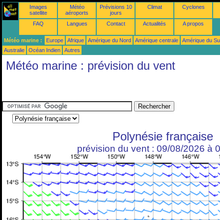
Images
Météo
Prévisions 10
Climat
Cyclones
satellite
aéroports
jours
FAQ
Langues
Contact
Actualités
A propos
Météo marine :
Europe
Afrique
Amérique du Nord
Amérique centrale
Amérique du S
Australie
Océan Indien
Autres
Météo marine : prévision du vent
Polynésie française
prévision du vent : 09/08/2026 à