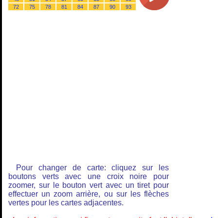
72
75
78
81
84
87
90
93
Pour changer de carte: cliquez sur les
boutons verts avec une croix noire pour
zoomer, sur le bouton vert avec un tiret pour
effectuer un zoom arrière, ou sur les flèches
vertes pour les cartes adjacentes.