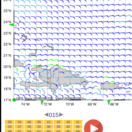
015
00
03
06
09
12
15
18
21
24
27
30
33
36
39
42
45
48
51
54
57
60
63
66
69