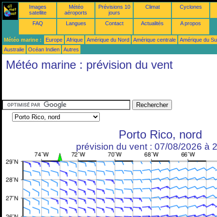
Images
Météo
Prévisions 10
Climat
Cyclones
satellite
aéroports
jours
FAQ
Langues
Contact
Actualités
A propos
Météo marine :
Europe
Afrique
Amérique du Nord
Amérique centrale
Amérique du S
Australie
Océan Indien
Autres
Météo marine : prévision du vent
Porto Rico, nord
prévision du vent : 07/08/2026 à