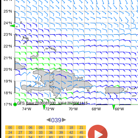
039
00
03
06
09
12
15
18
21
24
27
30
33
36
39
42
45
48
51
54
57
60
63
66
69