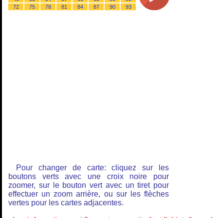
72
75
78
81
84
87
90
93
Pour changer de carte: cliquez sur les
boutons verts avec une croix noire pour
zoomer, sur le bouton vert avec un tiret pour
effectuer un zoom arrière, ou sur les flèches
vertes pour les cartes adjacentes.