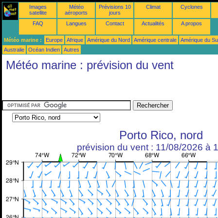
Images
Météo
Prévisions 10
Climat
Cyclones
satellite
aéroports
jours
FAQ
Langues
Contact
Actualités
A propos
Météo marine :
Europe
Afrique
Amérique du Nord
Amérique centrale
Amérique du S
Australie
Océan Indien
Autres
Météo marine : prévision du vent
Porto Rico, nord
prévision du vent : 11/08/2026 à