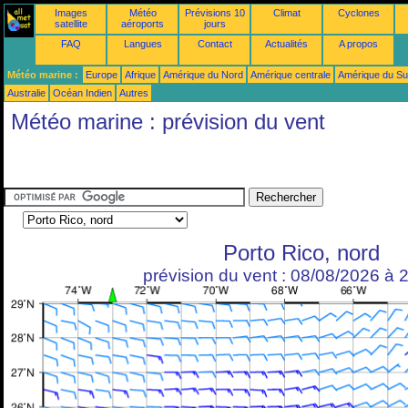
Images
Météo
Prévisions 10
Climat
Cyclones
satellite
aéroports
jours
FAQ
Langues
Contact
Actualités
A propos
Météo marine :
Europe
Afrique
Amérique du Nord
Amérique centrale
Amérique du S
Australie
Océan Indien
Autres
Météo marine : prévision du vent
Porto Rico, nord
prévision du vent : 08/08/2026 à