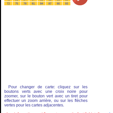
72
75
78
81
84
87
90
93
Pour changer de carte: cliquez sur les
boutons verts avec une croix noire pour
zoomer, sur le bouton vert avec un tiret pour
effectuer un zoom arrière, ou sur les flèches
vertes pour les cartes adjacentes.