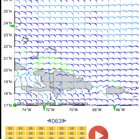
063
00
03
06
09
12
15
18
21
24
27
30
33
36
39
42
45
48
51
54
57
60
63
66
69