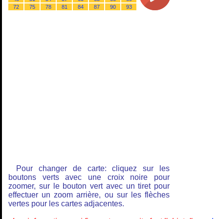
72
75
78
81
84
87
90
93
Pour changer de carte: cliquez sur les
boutons verts avec une croix noire pour
zoomer, sur le bouton vert avec un tiret pour
effectuer un zoom arrière, ou sur les flèches
vertes pour les cartes adjacentes.