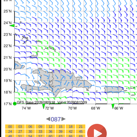
087
00
03
06
09
12
15
18
21
24
27
30
33
36
39
42
45
48
51
54
57
60
63
66
69