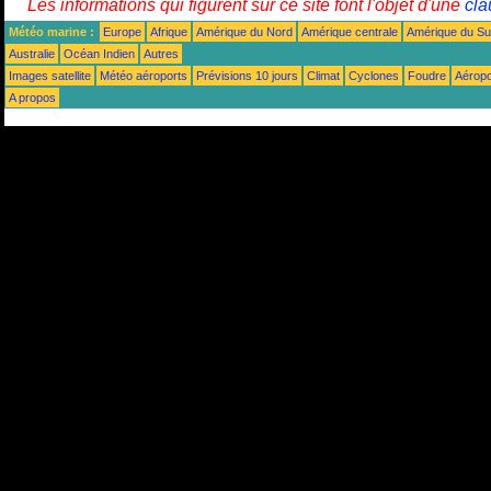
Les informations qui figurent sur ce site font l'objet d'une
cla
Météo marine :
Europe
Afrique
Amérique du Nord
Amérique centrale
Amérique du S
Australie
Océan Indien
Autres
Images satellite
Météo aéroports
Prévisions 10 jours
Climat
Cyclones
Foudre
Aéropo
A propos