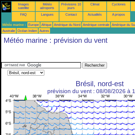
Images
Météo
Prévisions 10
Climat
Cyclones
satellite
aéroports
jours
FAQ
Langues
Contact
Actualités
A propos
Météo marine :
Europe
Afrique
Amérique du Nord
Amérique centrale
Amérique du S
Australie
Océan Indien
Autres
Météo marine : prévision du vent
Brésil, nord-est
prévision du vent : 08/08/2026 à