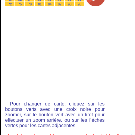
72
75
78
81
84
87
90
93
Pour changer de carte: cliquez sur les
boutons verts avec une croix noire pour
zoomer, sur le bouton vert avec un tiret pour
effectuer un zoom arrière, ou sur les flèches
vertes pour les cartes adjacentes.