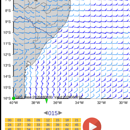
015
00
03
06
09
12
15
18
21
24
27
30
33
36
39
42
45
48
51
54
57
60
63
66
69