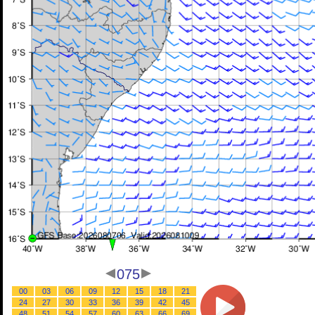
075
00
03
06
09
12
15
18
21
24
27
30
33
36
39
42
45
48
51
54
57
60
63
66
69