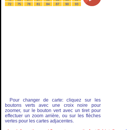
72
75
78
81
84
87
90
93
Pour changer de carte: cliquez sur les
boutons verts avec une croix noire pour
zoomer, sur le bouton vert avec un tiret pour
effectuer un zoom arrière, ou sur les flèches
vertes pour les cartes adjacentes.