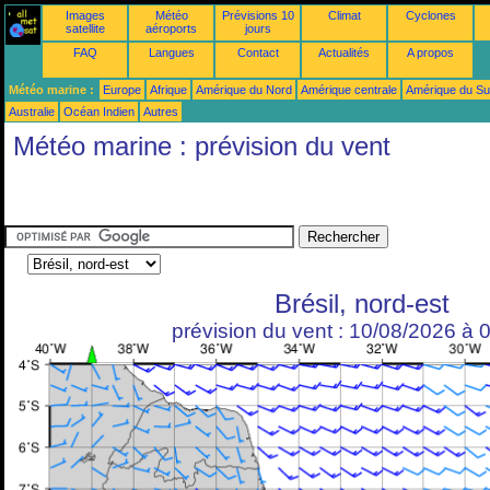
Images
Météo
Prévisions 10
Climat
Cyclones
satellite
aéroports
jours
FAQ
Langues
Contact
Actualités
A propos
Météo marine :
Europe
Afrique
Amérique du Nord
Amérique centrale
Amérique du S
Australie
Océan Indien
Autres
Météo marine : prévision du vent
Brésil, nord-est
prévision du vent : 10/08/2026 à