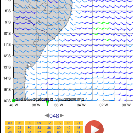
048
00
03
06
09
12
15
18
21
24
27
30
33
36
39
42
45
48
51
54
57
60
63
66
69