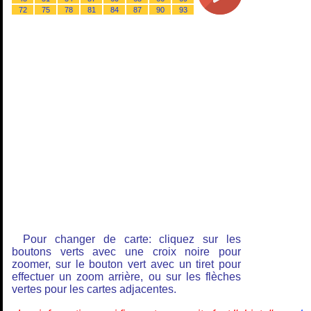
72
75
78
81
84
87
90
93
Pour changer de carte: cliquez sur les
boutons verts avec une croix noire pour
zoomer, sur le bouton vert avec un tiret pour
effectuer un zoom arrière, ou sur les flèches
vertes pour les cartes adjacentes.