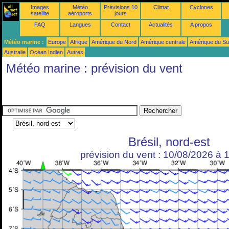
Images
Météo
Prévisions 10
Climat
Cyclones
satellite
aéroports
jours
FAQ
Langues
Contact
Actualités
A propos
Météo marine :
Europe
Afrique
Amérique du Nord
Amérique centrale
Amérique du S
Australie
Océan Indien
Autres
Météo marine : prévision du vent
Brésil, nord-est
prévision du vent : 10/08/2026 à