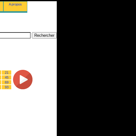
A propos
21
45
69
93