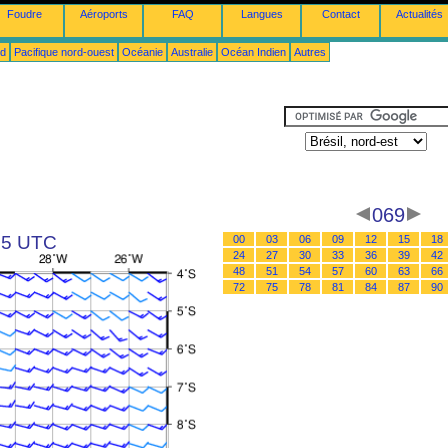
Foudre
Aéroports
FAQ
Langues
Contact
Actualités
ud
Pacifique nord-ouest
Océanie
Australie
Océan Indien
Autres
069
 15 UTC
00
03
06
09
12
15
18
24
27
30
33
36
39
42
48
51
54
57
60
63
66
72
75
78
81
84
87
90