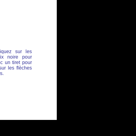
iquez sur les
ix noire pour
c un tiret pour
sur les flèches
s.