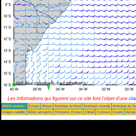
Les informations qui figurent sur ce site font l'objet d'une
cla
Météo marine :
Europe
Afrique
Amérique du Nord
Amérique centrale
Amérique du S
Images satellite
Météo aéroports
Prévisions 10 jours
Climat
Cyclones
Foudre
Aéropo