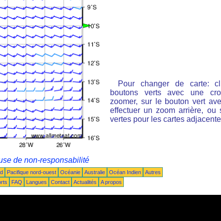
Pour changer de carte: cl
boutons verts avec une cro
zoomer, sur le bouton vert ave
effectuer un zoom arrière, ou 
vertes pour les cartes adjacente
use de non-responsabilité
ud
Pacifique nord-ouest
Océanie
Australie
Océan Indien
Autres
rts
FAQ
Langues
Contact
Actualités
A propos