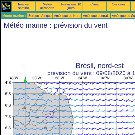
Images
Météo
Prévisions 10
Climat
Cyclones
satellite
aéroports
jours
Météo marine :
Europe
Afrique
Amérique du Nord
Amérique centrale
Amérique du S
Météo marine : prévision du vent
Brésil, nord-est
prévision du vent : 09/08/2026 à