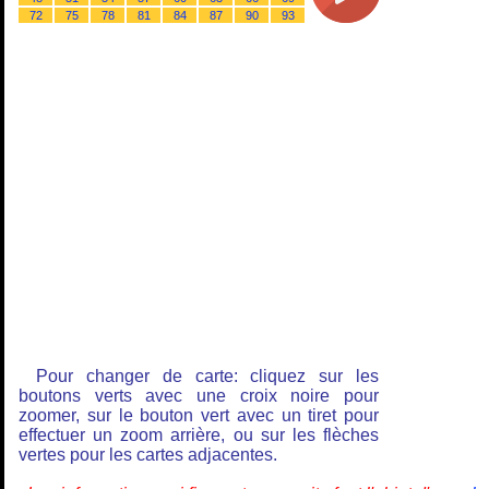
72
75
78
81
84
87
90
93
Pour changer de carte: cliquez sur les
boutons verts avec une croix noire pour
zoomer, sur le bouton vert avec un tiret pour
effectuer un zoom arrière, ou sur les flèches
vertes pour les cartes adjacentes.