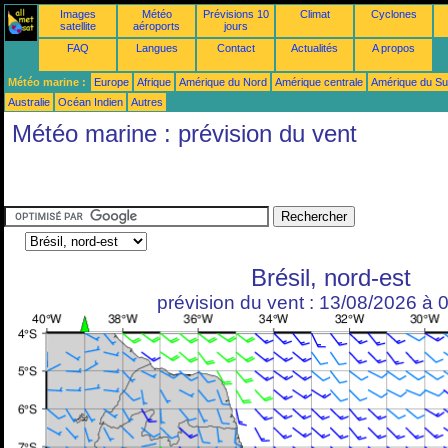
Images
Météo
Prévisions 10
Climat
Cyclones
satellite
aéroports
jours
FAQ
Langues
Contact
Actualités
A propos
Météo marine :
Europe
Afrique
Amérique du Nord
Amérique centrale
Amérique du S
Australie
Océan Indien
Autres
Météo marine : prévision du vent
Brésil, nord-est
prévision du vent : 13/08/2026 à