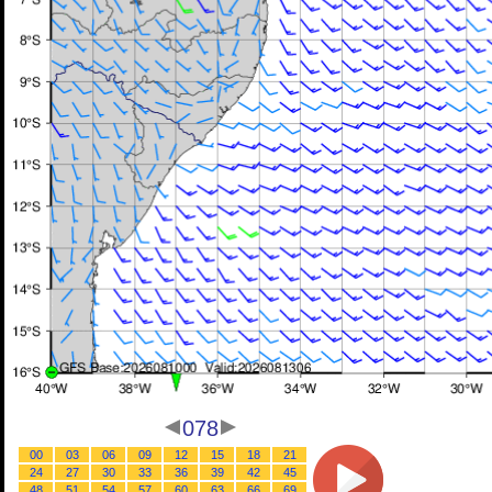
078
00
03
06
09
12
15
18
21
24
27
30
33
36
39
42
45
48
51
54
57
60
63
66
69