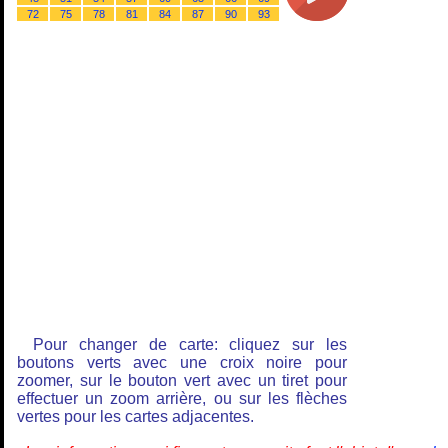
72
75
78
81
84
87
90
93
Pour changer de carte: cliquez sur les
boutons verts avec une croix noire pour
zoomer, sur le bouton vert avec un tiret pour
effectuer un zoom arrière, ou sur les flèches
vertes pour les cartes adjacentes.