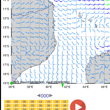
000
00
03
06
09
12
15
18
21
24
27
30
33
36
39
42
45
48
51
54
57
60
63
66
69