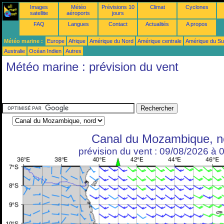
Images
Météo
Prévisions 10
Climat
Cyclones
satellite
aéroports
jours
FAQ
Langues
Contact
Actualités
A propos
Météo marine :
Europe
Afrique
Amérique du Nord
Amérique centrale
Amérique du S
Australie
Océan Indien
Autres
Météo marine : prévision du vent
Canal du Mozambique, n
prévision du vent : 09/08/2026 à