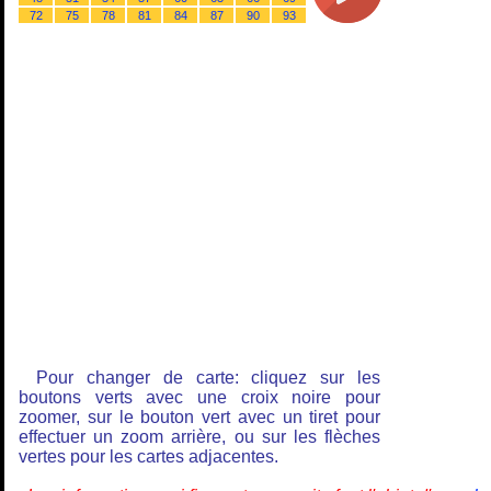
72
75
78
81
84
87
90
93
Pour changer de carte: cliquez sur les
boutons verts avec une croix noire pour
zoomer, sur le bouton vert avec un tiret pour
effectuer un zoom arrière, ou sur les flèches
vertes pour les cartes adjacentes.