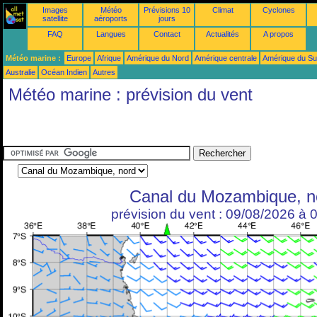
Images
Météo
Prévisions 10
Climat
Cyclones
satellite
aéroports
jours
FAQ
Langues
Contact
Actualités
A propos
Météo marine :
Europe
Afrique
Amérique du Nord
Amérique centrale
Amérique du S
Australie
Océan Indien
Autres
Météo marine : prévision du vent
Canal du Mozambique, n
prévision du vent : 09/08/2026 à