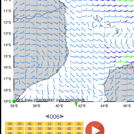
006
00
03
06
09
12
15
18
21
24
27
30
33
36
39
42
45
48
51
54
57
60
63
66
69