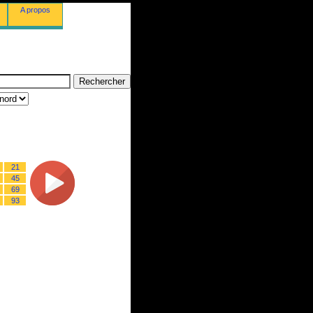
A propos
21
45
69
93