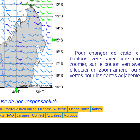
Pour changer de carte: cl
boutons verts avec une cro
zoomer, sur le bouton vert ave
effectuer un zoom arrière, ou 
vertes pour les cartes adjacente
use de non-responsabilité
ud
Pacifique nord-ouest
Océanie
Australie
Océan Indien
Autres
rts
FAQ
Langues
Contact
Actualités
A propos