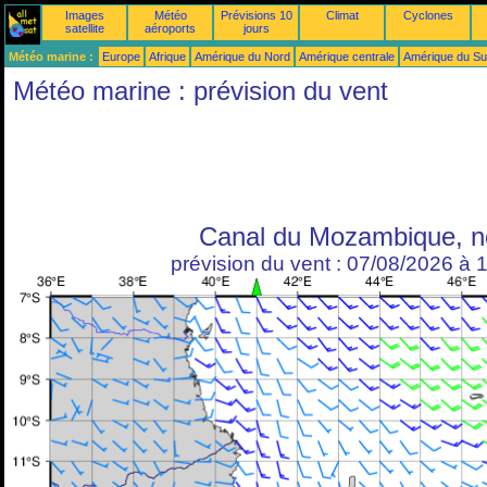
Images
Météo
Prévisions 10
Climat
Cyclones
satellite
aéroports
jours
Météo marine :
Europe
Afrique
Amérique du Nord
Amérique centrale
Amérique du S
Météo marine : prévision du vent
Canal du Mozambique, n
prévision du vent : 07/08/2026 à