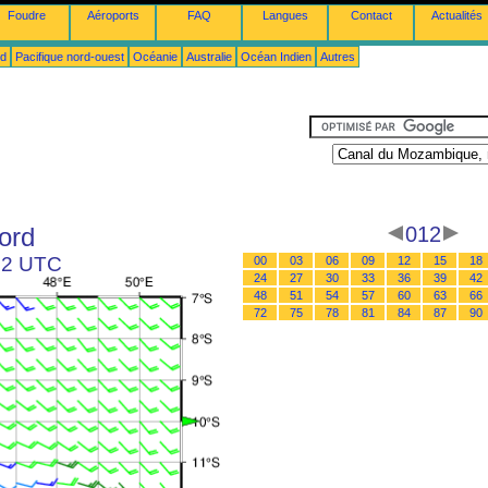
Foudre
Aéroports
FAQ
Langues
Contact
Actualités
ud
Pacifique nord-ouest
Océanie
Australie
Océan Indien
Autres
ord
012
 12 UTC
00
03
06
09
12
15
18
24
27
30
33
36
39
42
48
51
54
57
60
63
66
72
75
78
81
84
87
90