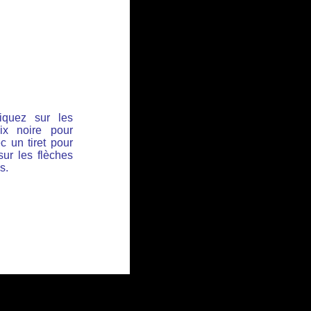
iquez sur les
ix noire pour
c un tiret pour
sur les flèches
s.