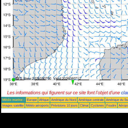
Les informations qui figurent sur ce site font l'objet d'une
cla
Météo marine :
Europe
Afrique
Amérique du Nord
Amérique centrale
Amérique du S
Images satellite
Météo aéroports
Prévisions 10 jours
Climat
Cyclones
Foudre
Aéropo