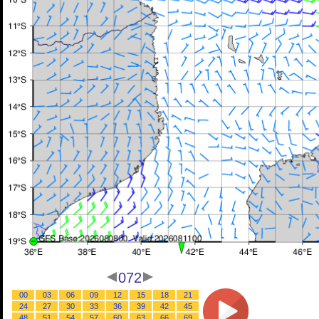
072
00
03
06
09
12
15
18
21
24
27
30
33
36
39
42
45
48
51
54
57
60
63
66
69