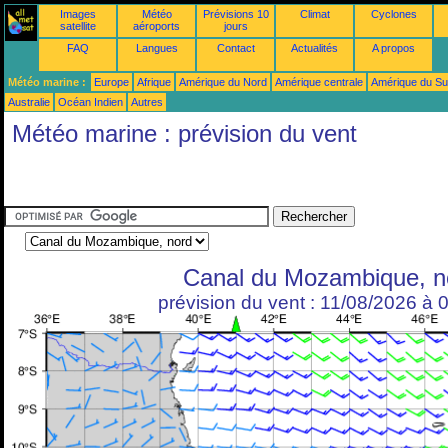
Images
Météo
Prévisions 10
Climat
Cyclones
satellite
aéroports
jours
FAQ
Langues
Contact
Actualités
A propos
Météo marine :
Europe
Afrique
Amérique du Nord
Amérique centrale
Amérique du S
Australie
Océan Indien
Autres
Météo marine : prévision du vent
Canal du Mozambique, n
prévision du vent : 11/08/2026 à