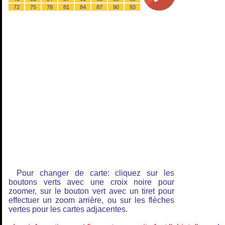
72
75
78
81
84
87
90
93
Pour changer de carte: cliquez sur les
boutons verts avec une croix noire pour
zoomer, sur le bouton vert avec un tiret pour
effectuer un zoom arrière, ou sur les flèches
vertes pour les cartes adjacentes.