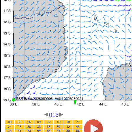
015
00
03
06
09
12
15
18
21
24
27
30
33
36
39
42
45
48
51
54
57
60
63
66
69