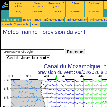
Images
Météo
Prévisions 10
Climat
Cyclones
satellite
aéroports
jours
FAQ
Langues
Contact
Actualités
A propos
Météo marine :
Europe
Afrique
Amérique du Nord
Amérique centrale
Amérique du S
Australie
Océan Indien
Autres
Météo marine : prévision du vent
Canal du Mozambique, n
prévision du vent : 09/08/2026 à