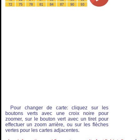
72
75
78
81
84
87
90
93
Pour changer de carte: cliquez sur les
boutons verts avec une croix noire pour
zoomer, sur le bouton vert avec un tiret pour
effectuer un zoom arrière, ou sur les flèches
vertes pour les cartes adjacentes.