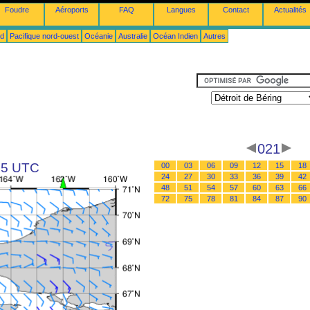
Foudre
Aéroports
FAQ
Langues
Contact
Actualités
ud
Pacifique nord-ouest
Océanie
Australie
Océan Indien
Autres
021
 15 UTC
00
03
06
09
12
15
18
24
27
30
33
36
39
42
48
51
54
57
60
63
66
72
75
78
81
84
87
90