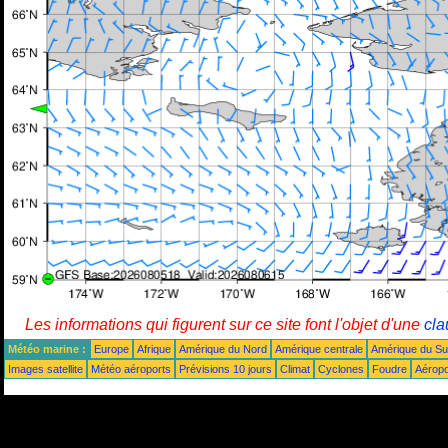
Les informations qui figurent sur ce site font l'objet d'une
cla
Météo marine :
Europe
Afrique
Amérique du Nord
Amérique centrale
Amérique du S
Images satellite
Météo aéroports
Prévisions 10 jours
Climat
Cyclones
Foudre
Aéropo