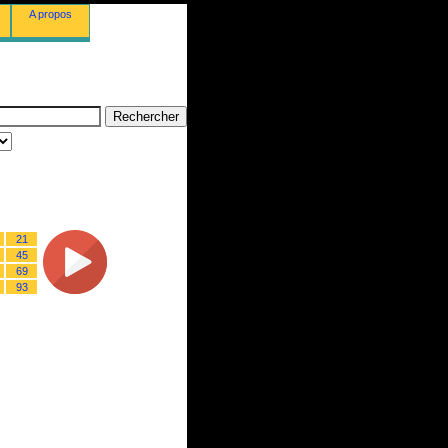
A propos
21
45
69
93