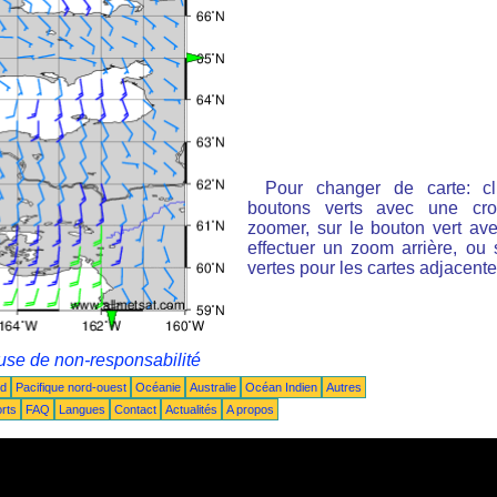
Pour changer de carte: cl
boutons verts avec une cro
zoomer, sur le bouton vert ave
effectuer un zoom arrière, ou 
vertes pour les cartes adjacente
use de non-responsabilité
ud
Pacifique nord-ouest
Océanie
Australie
Océan Indien
Autres
rts
FAQ
Langues
Contact
Actualités
A propos