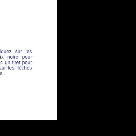
iquez sur les
ix noire pour
c un tiret pour
sur les flèches
s.