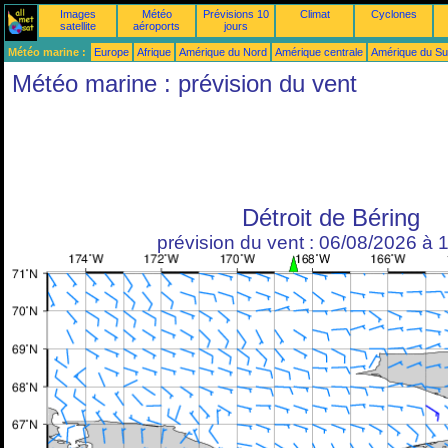
Images
Météo
Prévisions 10
Climat
Cyclones
satellite
aéroports
jours
Météo marine :
Europe
Afrique
Amérique du Nord
Amérique centrale
Amérique du S
Météo marine : prévision du vent
Détroit de Béring
prévision du vent : 06/08/2026 à