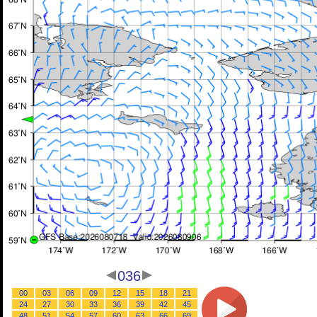
036
00
03
06
09
12
15
18
21
24
27
30
33
36
39
42
45
48
51
54
57
60
63
66
69