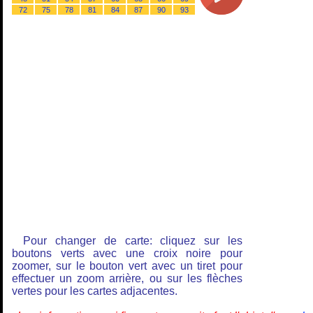
72
75
78
81
84
87
90
93
Pour changer de carte: cliquez sur les
boutons verts avec une croix noire pour
zoomer, sur le bouton vert avec un tiret pour
effectuer un zoom arrière, ou sur les flèches
vertes pour les cartes adjacentes.