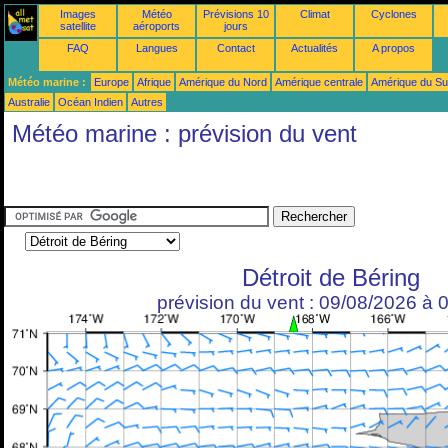
Images
Météo
Prévisions 10
Climat
Cyclones
satellite
aéroports
jours
FAQ
Langues
Contact
Actualités
A propos
Météo marine :
Europe
Afrique
Amérique du Nord
Amérique centrale
Amérique du S
Australie
Océan Indien
Autres
Météo marine : prévision du vent
Détroit de Béring
prévision du vent : 09/08/2026 à