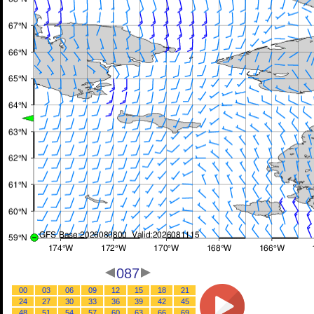
087
00
03
06
09
12
15
18
21
24
27
30
33
36
39
42
45
48
51
54
57
60
63
66
69