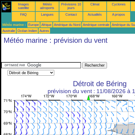
Images
Météo
Prévisions 10
Climat
Cyclones
satellite
aéroports
jours
FAQ
Langues
Contact
Actualités
A propos
Météo marine :
Europe
Afrique
Amérique du Nord
Amérique centrale
Amérique du S
Australie
Océan Indien
Autres
Météo marine : prévision du vent
Détroit de Béring
prévision du vent : 11/08/2026 à