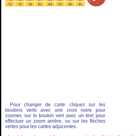
72
75
78
81
84
87
90
93
Pour changer de carte: cliquez sur les
boutons verts avec une croix noire pour
zoomer, sur le bouton vert avec un tiret pour
effectuer un zoom arrière, ou sur les flèches
vertes pour les cartes adjacentes.