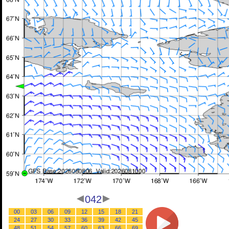
042
00
03
06
09
12
15
18
21
24
27
30
33
36
39
42
45
48
51
54
57
60
63
66
69