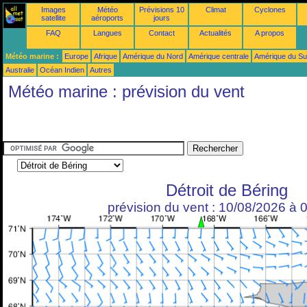
Images
Météo
Prévisions 10
Climat
Cyclones
satellite
aéroports
jours
FAQ
Langues
Contact
Actualités
A propos
Météo marine :
Europe
Afrique
Amérique du Nord
Amérique centrale
Amérique du S
Australie
Océan Indien
Autres
Météo marine : prévision du vent
Détroit de Béring
prévision du vent : 10/08/2026 à