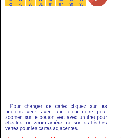
72
75
78
81
84
87
90
93
Pour changer de carte: cliquez sur les
boutons verts avec une croix noire pour
zoomer, sur le bouton vert avec un tiret pour
effectuer un zoom arrière, ou sur les flèches
vertes pour les cartes adjacentes.