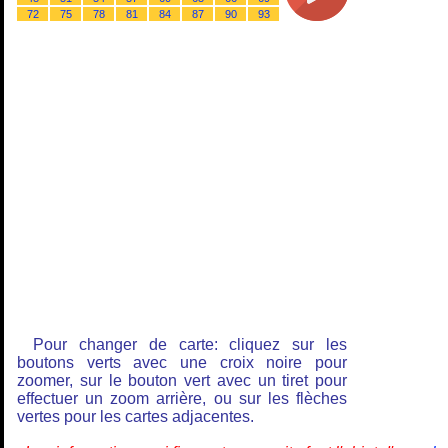
72
75
78
81
84
87
90
93
Pour changer de carte: cliquez sur les
boutons verts avec une croix noire pour
zoomer, sur le bouton vert avec un tiret pour
effectuer un zoom arrière, ou sur les flèches
vertes pour les cartes adjacentes.