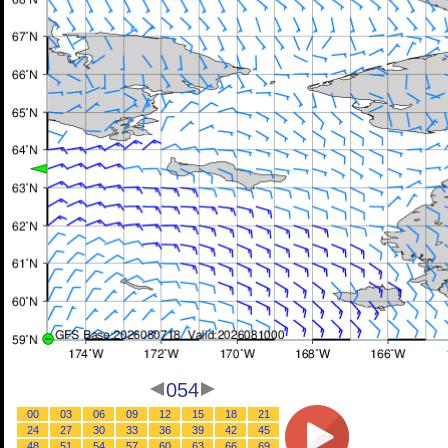
054
00
03
06
09
12
15
18
21
24
27
30
33
36
39
42
45
48
51
54
57
60
63
66
69