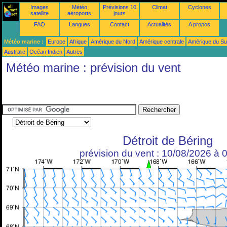
Images
Météo
Prévisions 10
Climat
Cyclones
satellite
aéroports
jours
FAQ
Langues
Contact
Actualités
A propos
Météo marine :
Europe
Afrique
Amérique du Nord
Amérique centrale
Amérique du S
Australie
Océan Indien
Autres
Météo marine : prévision du vent
Détroit de Béring
prévision du vent : 10/08/2026 à