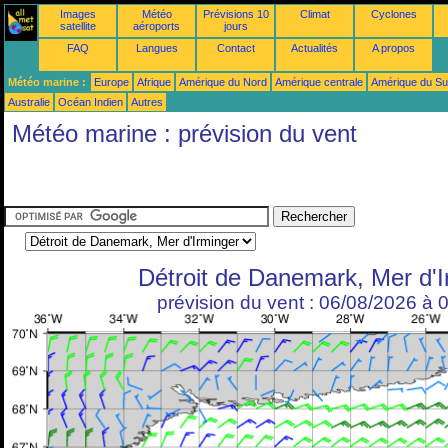
Images
Météo
Prévisions 10
Climat
Cyclones
satellite
aéroports
jours
FAQ
Langues
Contact
Actualités
A propos
Météo marine :
Europe
Afrique
Amérique du Nord
Amérique centrale
Amérique du S
Australie
Océan Indien
Autres
Météo marine : prévision du vent
Détroit de Danemark, Mer d'I
prévision du vent : 06/08/2026 à