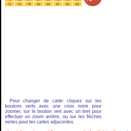
72
75
78
81
84
87
90
93
Pour changer de carte: cliquez sur les
boutons verts avec une croix noire pour
zoomer, sur le bouton vert avec un tiret pour
effectuer un zoom arrière, ou sur les flèches
vertes pour les cartes adjacentes.