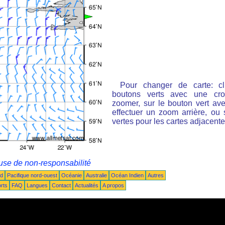
Pour changer de carte: cl
boutons verts avec une cro
zoomer, sur le bouton vert ave
effectuer un zoom arrière, ou 
vertes pour les cartes adjacente
use de non-responsabilité
ud
Pacifique nord-ouest
Océanie
Australie
Océan Indien
Autres
rts
FAQ
Langues
Contact
Actualités
A propos