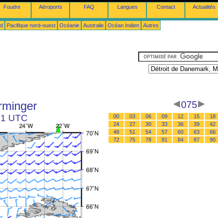
Foudre
Aéroports
FAQ
Langues
Contact
Actualités
ud
Pacifique nord-ouest
Océanie
Australie
Océan Indien
Autres
rminger
075
 21 UTC
00
03
06
09
12
15
18
24
27
30
33
36
39
42
48
51
54
57
60
63
66
72
75
78
81
84
87
90