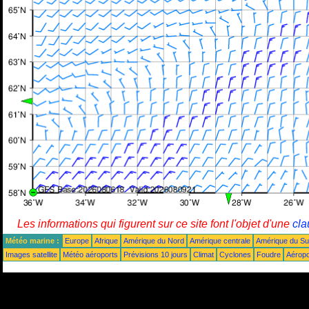
Les informations qui figurent sur ce site font l'objet d'une
cla
Météo marine :
Europe
Afrique
Amérique du Nord
Amérique centrale
Amérique du S
Images satellite
Météo aéroports
Prévisions 10 jours
Climat
Cyclones
Foudre
Aéropo