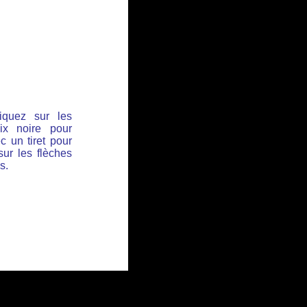
iquez sur les
ix noire pour
c un tiret pour
sur les flèches
s.