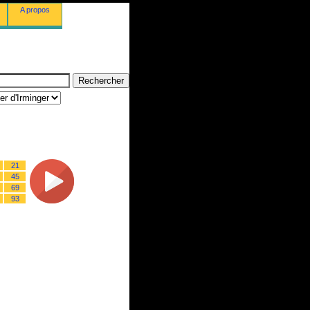
A propos
21
45
69
93