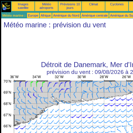
Images
Météo
Prévisions 10
Climat
Cyclones
satellite
aéroports
jours
Météo marine :
Europe
Afrique
Amérique du Nord
Amérique centrale
Amérique du S
Météo marine : prévision du vent
Détroit de Danemark, Mer d'I
prévision du vent : 09/08/2026 à