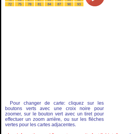
72
75
78
81
84
87
90
93
Pour changer de carte: cliquez sur les
boutons verts avec une croix noire pour
zoomer, sur le bouton vert avec un tiret pour
effectuer un zoom arrière, ou sur les flèches
vertes pour les cartes adjacentes.