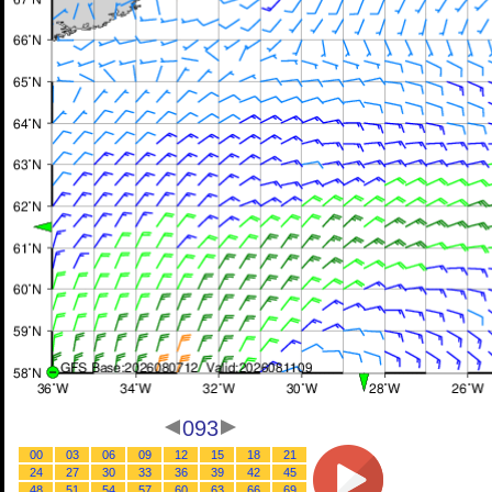
093
00
03
06
09
12
15
18
21
24
27
30
33
36
39
42
45
48
51
54
57
60
63
66
69