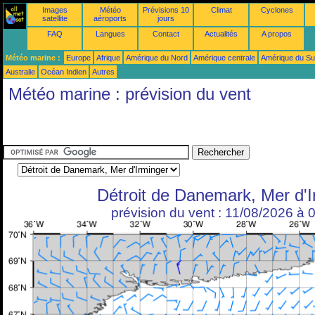
Images
Météo
Prévisions 10
Climat
Cyclones
satellite
aéroports
jours
FAQ
Langues
Contact
Actualités
A propos
Météo marine :
Europe
Afrique
Amérique du Nord
Amérique centrale
Amérique du S
Australie
Océan Indien
Autres
Météo marine : prévision du vent
Détroit de Danemark, Mer d'I
prévision du vent : 11/08/2026 à