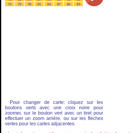
72
75
78
81
84
87
90
93
Pour changer de carte: cliquez sur les
boutons verts avec une croix noire pour
zoomer, sur le bouton vert avec un tiret pour
effectuer un zoom arrière, ou sur les flèches
vertes pour les cartes adjacentes.