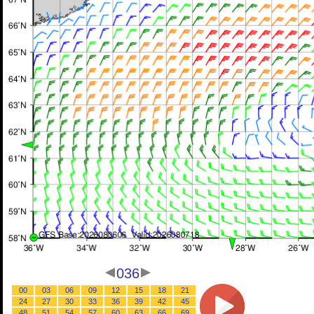
036
00
03
06
09
12
15
18
21
24
27
30
33
36
39
42
45
48
51
54
57
60
63
66
69