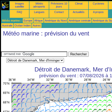
Images
Météo
Prévisions 10
Climat
Cyclones
satellite
aéroports
jours
FAQ
Langues
Contact
Actualités
A propos
Météo marine :
Europe
Afrique
Amérique du Nord
Amérique centrale
Amérique du S
Australie
Océan Indien
Autres
Météo marine : prévision du vent
Détroit de Danemark, Mer d'I
prévision du vent : 07/08/2026 à