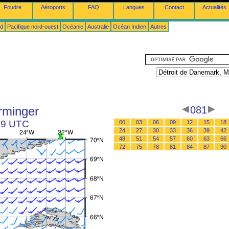
Foudre
Aéroports
FAQ
Langues
Contact
Actualités
ud
Pacifique nord-ouest
Océanie
Australie
Océan Indien
Autres
rminger
081
 09 UTC
00
03
06
09
12
15
18
24
27
30
33
36
39
42
48
51
54
57
60
63
66
72
75
78
81
84
87
90