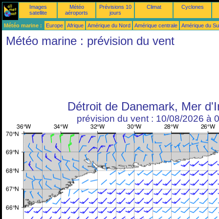
Images
Météo
Prévisions 10
Climat
Cyclones
satellite
aéroports
jours
Météo marine :
Europe
Afrique
Amérique du Nord
Amérique centrale
Amérique du S
Météo marine : prévision du vent
Détroit de Danemark, Mer d'I
prévision du vent : 10/08/2026 à