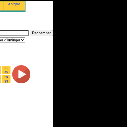
A propos
21
45
69
93