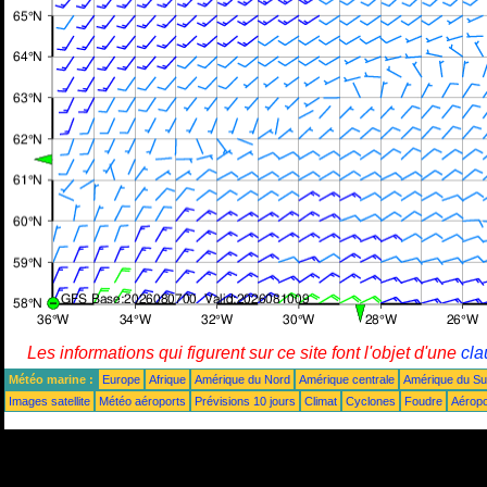
Les informations qui figurent sur ce site font l'objet d'une
cla
Météo marine :
Europe
Afrique
Amérique du Nord
Amérique centrale
Amérique du S
Images satellite
Météo aéroports
Prévisions 10 jours
Climat
Cyclones
Foudre
Aéropo