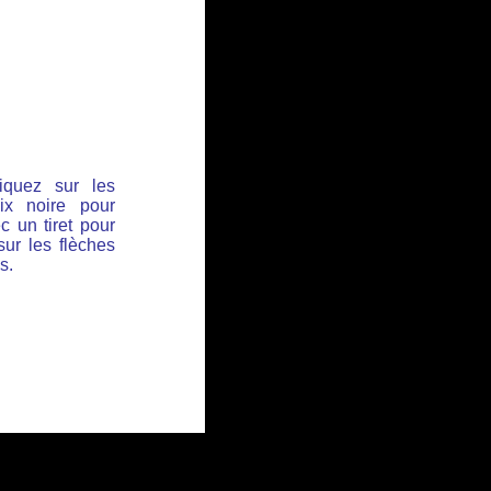
iquez sur les
ix noire pour
c un tiret pour
sur les flèches
s.