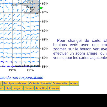
Pour changer de carte: cl
boutons verts avec une cro
zoomer, sur le bouton vert ave
effectuer un zoom arrière, ou 
vertes pour les cartes adjacente
use de non-responsabilité
ud
Pacifique nord-ouest
Océanie
Australie
Océan Indien
Autres
rts
FAQ
Langues
Contact
Actualités
A propos