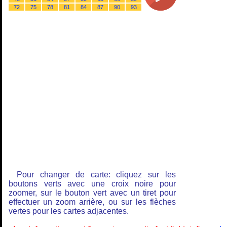
72
75
78
81
84
87
90
93
Pour changer de carte: cliquez sur les
boutons verts avec une croix noire pour
zoomer, sur le bouton vert avec un tiret pour
effectuer un zoom arrière, ou sur les flèches
vertes pour les cartes adjacentes.