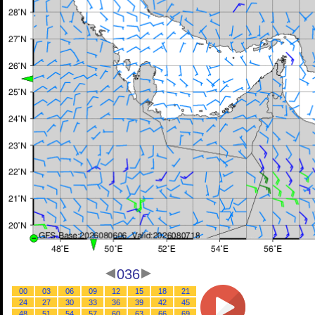
036
00
03
06
09
12
15
18
21
24
27
30
33
36
39
42
45
48
51
54
57
60
63
66
69