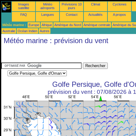
Images
Météo
Prévisions 10
Climat
Cyclones
satellite
aéroports
jours
FAQ
Langues
Contact
Actualités
A propos
Météo marine :
Europe
Afrique
Amérique du Nord
Amérique centrale
Amérique du S
Australie
Océan Indien
Autres
Météo marine : prévision du vent
Golfe Persique, Golfe d'
prévision du vent : 07/08/2026 à