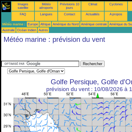
Images
Météo
Prévisions 10
Climat
Cyclones
satellite
aéroports
jours
FAQ
Langues
Contact
Actualités
A propos
Météo marine :
Europe
Afrique
Amérique du Nord
Amérique centrale
Amérique du S
Australie
Océan Indien
Autres
Météo marine : prévision du vent
Golfe Persique, Golfe d'
prévision du vent : 10/08/2026 à