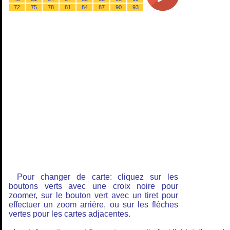
72
75
78
81
84
87
90
93
Pour changer de carte: cliquez sur les
boutons verts avec une croix noire pour
zoomer, sur le bouton vert avec un tiret pour
effectuer un zoom arrière, ou sur les flèches
vertes pour les cartes adjacentes.