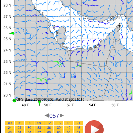
057
00
03
06
09
12
15
18
21
24
27
30
33
36
39
42
45
48
51
54
57
60
63
66
69