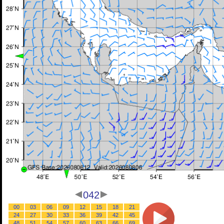
042
00
03
06
09
12
15
18
21
24
27
30
33
36
39
42
45
48
51
54
57
60
63
66
69