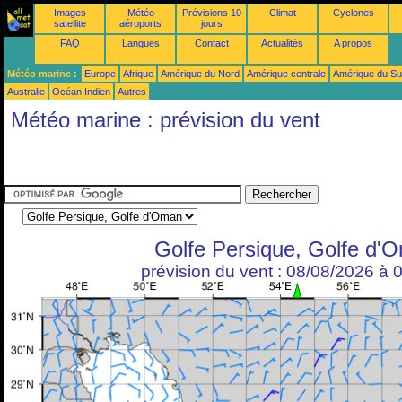
Images
Météo
Prévisions 10
Climat
Cyclones
satellite
aéroports
jours
FAQ
Langues
Contact
Actualités
A propos
Météo marine :
Europe
Afrique
Amérique du Nord
Amérique centrale
Amérique du S
Australie
Océan Indien
Autres
Météo marine : prévision du vent
Golfe Persique, Golfe d'
prévision du vent : 08/08/2026 à