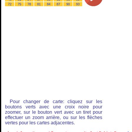
72
75
78
81
84
87
90
93
Pour changer de carte: cliquez sur les
boutons verts avec une croix noire pour
zoomer, sur le bouton vert avec un tiret pour
effectuer un zoom arrière, ou sur les flèches
vertes pour les cartes adjacentes.