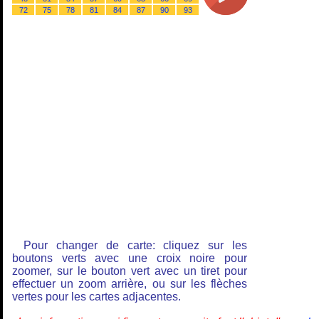
72
75
78
81
84
87
90
93
Pour changer de carte: cliquez sur les
boutons verts avec une croix noire pour
zoomer, sur le bouton vert avec un tiret pour
effectuer un zoom arrière, ou sur les flèches
vertes pour les cartes adjacentes.