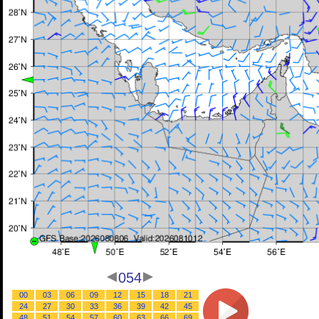
054
00
03
06
09
12
15
18
21
24
27
30
33
36
39
42
45
48
51
54
57
60
63
66
69