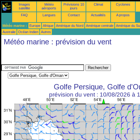
Images
Météo
Prévisions 10
Climat
Cyclones
satellite
aéroports
jours
FAQ
Langues
Contact
Actualités
A propos
Météo marine :
Europe
Afrique
Amérique du Nord
Amérique centrale
Amérique du S
Australie
Océan Indien
Autres
Météo marine : prévision du vent
Golfe Persique, Golfe d'
prévision du vent : 10/08/2026 à