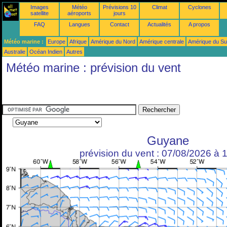
Images
Météo
Prévisions 10
Climat
Cyclones
satellite
aéroports
jours
FAQ
Langues
Contact
Actualités
A propos
Météo marine :
Europe
Afrique
Amérique du Nord
Amérique centrale
Amérique du S
Australie
Océan Indien
Autres
Météo marine : prévision du vent
Guyane
prévision du vent : 07/08/2026 à