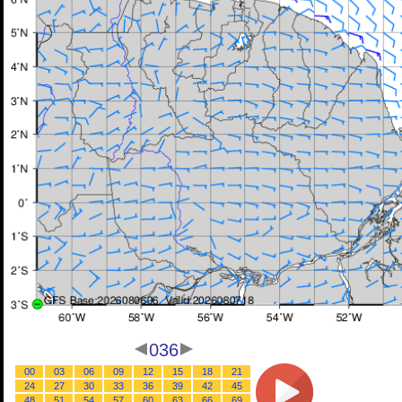
036
00
03
06
09
12
15
18
21
24
27
30
33
36
39
42
45
48
51
54
57
60
63
66
69