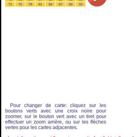
72
75
78
81
84
87
90
93
Pour changer de carte: cliquez sur les
boutons verts avec une croix noire pour
zoomer, sur le bouton vert avec un tiret pour
effectuer un zoom arrière, ou sur les flèches
vertes pour les cartes adjacentes.