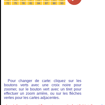
72
75
78
81
84
87
90
93
Pour changer de carte: cliquez sur les
boutons verts avec une croix noire pour
zoomer, sur le bouton vert avec un tiret pour
effectuer un zoom arrière, ou sur les flèches
vertes pour les cartes adjacentes.