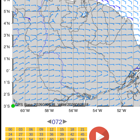
072
00
03
06
09
12
15
18
21
24
27
30
33
36
39
42
45
48
51
54
57
60
63
66
69