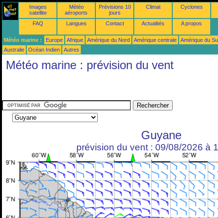
Images
Météo
Prévisions 10
Climat
Cyclones
satellite
aéroports
jours
FAQ
Langues
Contact
Actualités
A propos
Météo marine :
Europe
Afrique
Amérique du Nord
Amérique centrale
Amérique du S
Australie
Océan Indien
Autres
Météo marine : prévision du vent
Guyane
prévision du vent : 09/08/2026 à