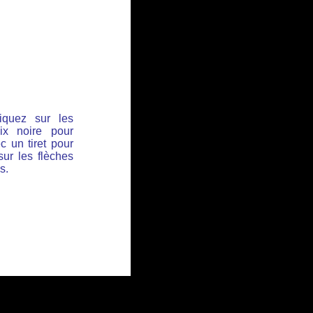
iquez sur les
ix noire pour
c un tiret pour
sur les flèches
s.