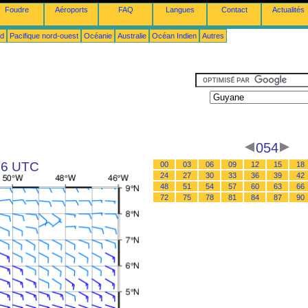
Foudre
Aéroports
FAQ
Langues
Contact
Actualités
ud
Pacifique nord-ouest
Océanie
Australie
Océan Indien
Autres
054
 06 UTC
00
03
06
09
12
15
18
24
27
30
33
36
39
42
48
51
54
57
60
63
66
72
75
78
81
84
87
90