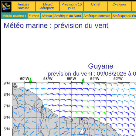
Images
Météo
Prévisions 10
Climat
Cyclones
satellite
aéroports
jours
Météo marine :
Europe
Afrique
Amérique du Nord
Amérique centrale
Amérique du S
Météo marine : prévision du vent
Guyane
prévision du vent : 09/08/2026 à