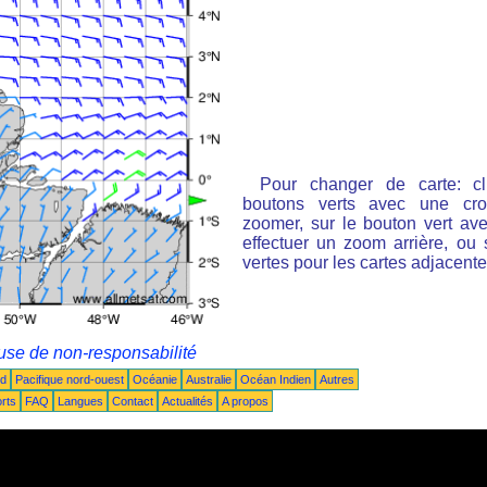
Pour changer de carte: cl
boutons verts avec une cro
zoomer, sur le bouton vert ave
effectuer un zoom arrière, ou 
vertes pour les cartes adjacente
use de non-responsabilité
ud
Pacifique nord-ouest
Océanie
Australie
Océan Indien
Autres
rts
FAQ
Langues
Contact
Actualités
A propos