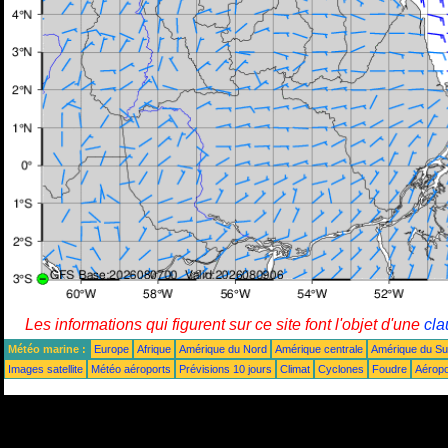
Les informations qui figurent sur ce site font l'objet d'une
cla
Météo marine :
Europe
Afrique
Amérique du Nord
Amérique centrale
Amérique du S
Images satellite
Météo aéroports
Prévisions 10 jours
Climat
Cyclones
Foudre
Aéropo