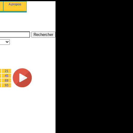
A propos
21
45
69
93