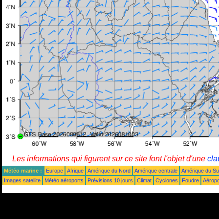
Les informations qui figurent sur ce site font l'objet d'une
cla
Météo marine :
Europe
Afrique
Amérique du Nord
Amérique centrale
Amérique du S
Images satellite
Météo aéroports
Prévisions 10 jours
Climat
Cyclones
Foudre
Aéropo