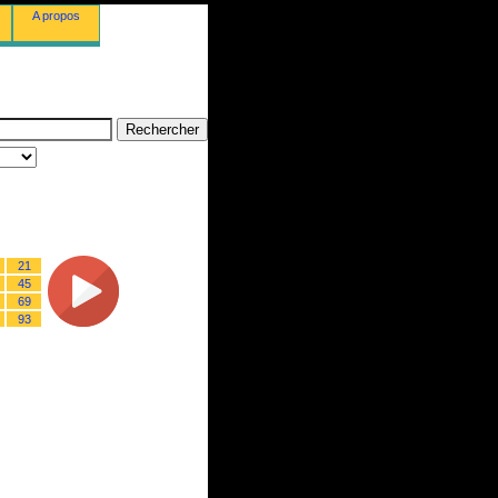
A propos
21
45
69
93