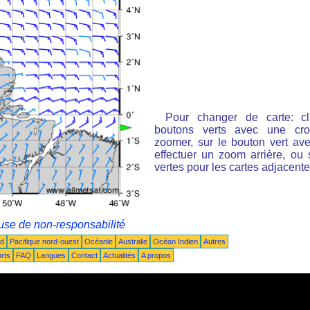
Pour changer de carte: cl
boutons verts avec une cro
zoomer, sur le bouton vert ave
effectuer un zoom arrière, ou 
vertes pour les cartes adjacente
use de non-responsabilité
ud
Pacifique nord-ouest
Océanie
Australie
Océan Indien
Autres
rts
FAQ
Langues
Contact
Actualités
A propos