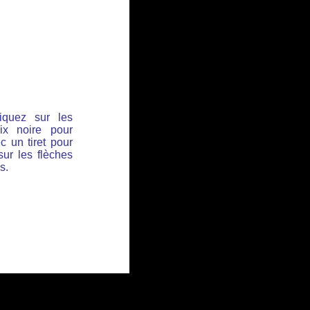
iquez sur les
ix noire pour
c un tiret pour
sur les flèches
s.