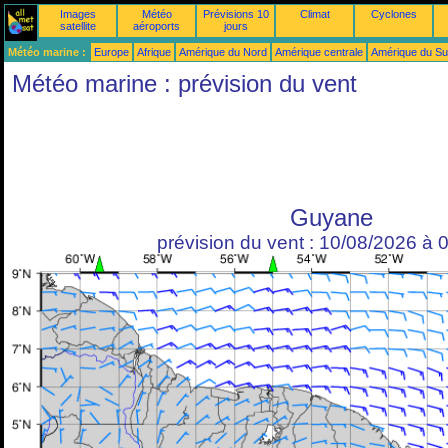
Images
Météo
Prévisions 10
Climat
Cyclones
satellite
aéroports
jours
Météo marine :
Europe
Afrique
Amérique du Nord
Amérique centrale
Amérique du S
Météo marine : prévision du vent
Guyane
prévision du vent : 10/08/2026 à