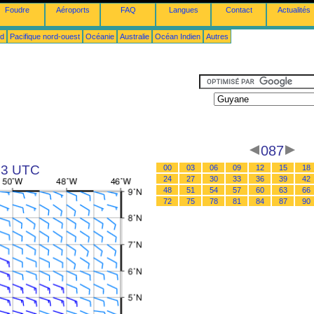
Foudre
Aéroports
FAQ
Langues
Contact
Actualités
ud
Pacifique nord-ouest
Océanie
Australie
Océan Indien
Autres
087
 03 UTC
00
03
06
09
12
15
18
24
27
30
33
36
39
42
48
51
54
57
60
63
66
72
75
78
81
84
87
90