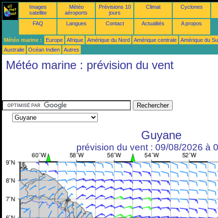
Images
Météo
Prévisions 10
Climat
Cyclones
satellite
aéroports
jours
FAQ
Langues
Contact
Actualités
A propos
Météo marine :
Europe
Afrique
Amérique du Nord
Amérique centrale
Amérique du S
Australie
Océan Indien
Autres
Météo marine : prévision du vent
Guyane
prévision du vent : 09/08/2026 à