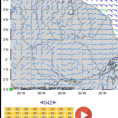
042
00
03
06
09
12
15
18
21
24
27
30
33
36
39
42
45
48
51
54
57
60
63
66
69