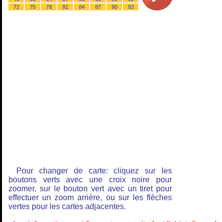
72
75
78
81
84
87
90
93
Pour changer de carte: cliquez sur les
boutons verts avec une croix noire pour
zoomer, sur le bouton vert avec un tiret pour
effectuer un zoom arrière, ou sur les flèches
vertes pour les cartes adjacentes.