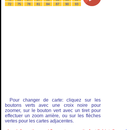
72
75
78
81
84
87
90
93
Pour changer de carte: cliquez sur les
boutons verts avec une croix noire pour
zoomer, sur le bouton vert avec un tiret pour
effectuer un zoom arrière, ou sur les flèches
vertes pour les cartes adjacentes.