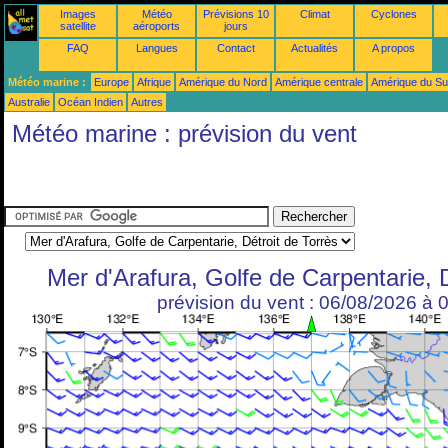
Images
Météo
Prévisions 10
Climat
Cyclones
satellite
aéroports
jours
FAQ
Langues
Contact
Actualités
A propos
Météo marine :
Europe
Afrique
Amérique du Nord
Amérique centrale
Amérique du S
Australie
Océan Indien
Autres
Météo marine : prévision du vent
Mer d'Arafura, Golfe de Carpentarie, D
prévision du vent : 06/08/2026 à