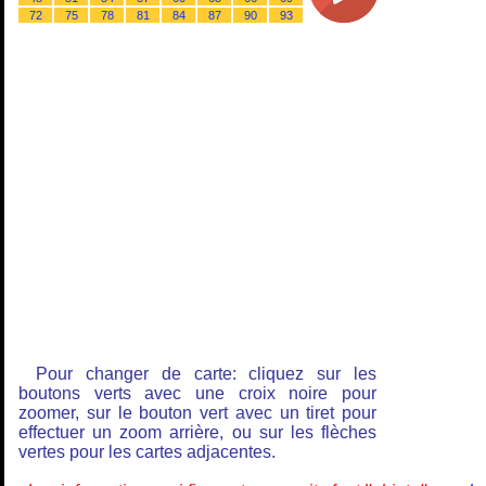
72
75
78
81
84
87
90
93
Pour changer de carte: cliquez sur les
boutons verts avec une croix noire pour
zoomer, sur le bouton vert avec un tiret pour
effectuer un zoom arrière, ou sur les flèches
vertes pour les cartes adjacentes.