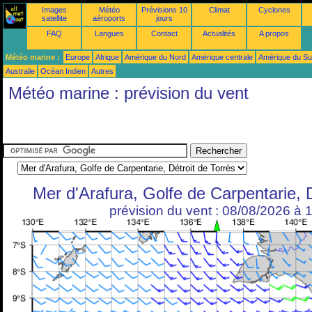
Images
Météo
Prévisions 10
Climat
Cyclones
satellite
aéroports
jours
FAQ
Langues
Contact
Actualités
A propos
Météo marine :
Europe
Afrique
Amérique du Nord
Amérique centrale
Amérique du S
Australie
Océan Indien
Autres
Météo marine : prévision du vent
Mer d'Arafura, Golfe de Carpentarie, D
prévision du vent : 08/08/2026 à