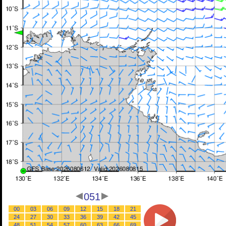
051
00
03
06
09
12
15
18
21
24
27
30
33
36
39
42
45
48
51
54
57
60
63
66
69