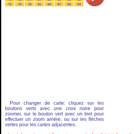
72
75
78
81
84
87
90
93
Pour changer de carte: cliquez sur les
boutons verts avec une croix noire pour
zoomer, sur le bouton vert avec un tiret pour
effectuer un zoom arrière, ou sur les flèches
vertes pour les cartes adjacentes.