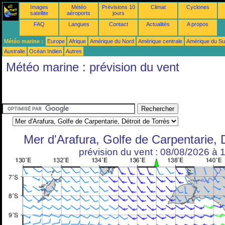
Images
Météo
Prévisions 10
Climat
Cyclones
satellite
aéroports
jours
FAQ
Langues
Contact
Actualités
A propos
Météo marine :
Europe
Afrique
Amérique du Nord
Amérique centrale
Amérique du S
Australie
Océan Indien
Autres
Météo marine : prévision du vent
Mer d'Arafura, Golfe de Carpentarie, D
prévision du vent : 08/08/2026 à