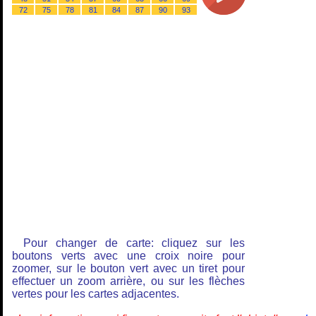
72
75
78
81
84
87
90
93
Pour changer de carte: cliquez sur les
boutons verts avec une croix noire pour
zoomer, sur le bouton vert avec un tiret pour
effectuer un zoom arrière, ou sur les flèches
vertes pour les cartes adjacentes.