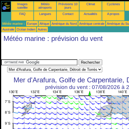
Images
Météo
Prévisions 10
Climat
Cyclones
satellite
aéroports
jours
FAQ
Langues
Contact
Actualités
A propos
Météo marine :
Europe
Afrique
Amérique du Nord
Amérique centrale
Amérique du S
Australie
Océan Indien
Autres
Météo marine : prévision du vent
Mer d'Arafura, Golfe de Carpentarie, D
prévision du vent : 07/08/2026 à