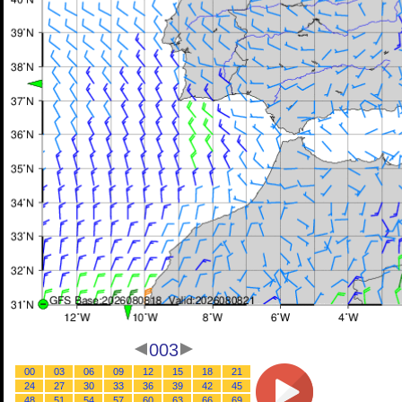
003
00
03
06
09
12
15
18
21
24
27
30
33
36
39
42
45
48
51
54
57
60
63
66
69