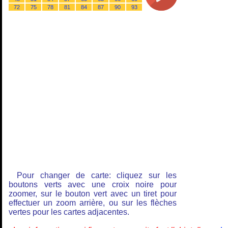
72
75
78
81
84
87
90
93
Pour changer de carte: cliquez sur les
boutons verts avec une croix noire pour
zoomer, sur le bouton vert avec un tiret pour
effectuer un zoom arrière, ou sur les flèches
vertes pour les cartes adjacentes.