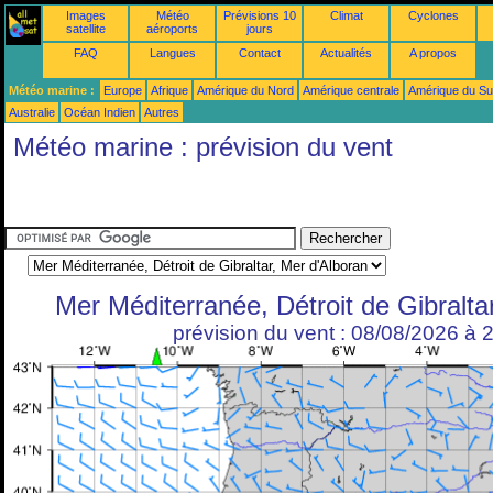
Images
Météo
Prévisions 10
Climat
Cyclones
satellite
aéroports
jours
FAQ
Langues
Contact
Actualités
A propos
Météo marine :
Europe
Afrique
Amérique du Nord
Amérique centrale
Amérique du S
Australie
Océan Indien
Autres
Météo marine : prévision du vent
Mer Méditerranée, Détroit de Gibralta
prévision du vent : 08/08/2026 à