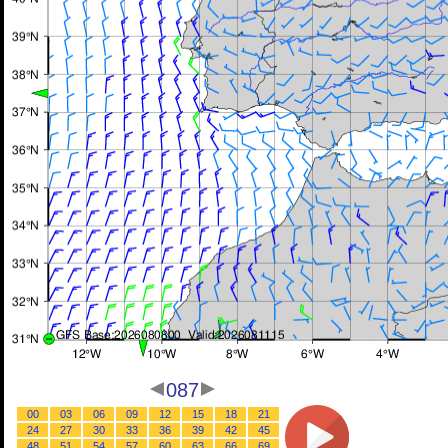
087
00
03
06
09
12
15
18
21
24
27
30
33
36
39
42
45
48
51
54
57
60
63
66
69