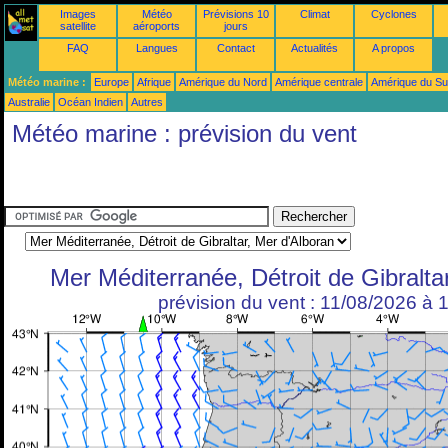
Images
Météo
Prévisions 10
Climat
Cyclones
satellite
aéroports
jours
FAQ
Langues
Contact
Actualités
A propos
Météo marine :
Europe
Afrique
Amérique du Nord
Amérique centrale
Amérique du S
Australie
Océan Indien
Autres
Météo marine : prévision du vent
Mer Méditerranée, Détroit de Gibralta
prévision du vent : 11/08/2026 à