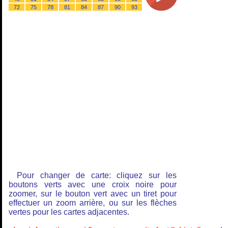
72
75
78
81
84
87
90
93
Pour changer de carte: cliquez sur les
boutons verts avec une croix noire pour
zoomer, sur le bouton vert avec un tiret pour
effectuer un zoom arrière, ou sur les flèches
vertes pour les cartes adjacentes.