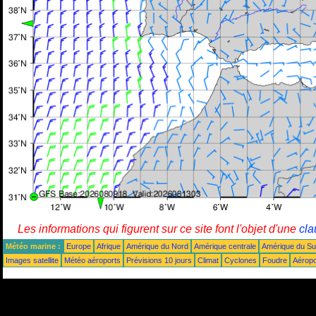
Les informations qui figurent sur ce site font l'objet d'une
cla
Météo marine :
Europe
Afrique
Amérique du Nord
Amérique centrale
Amérique du S
Images satellite
Météo aéroports
Prévisions 10 jours
Climat
Cyclones
Foudre
Aéropo