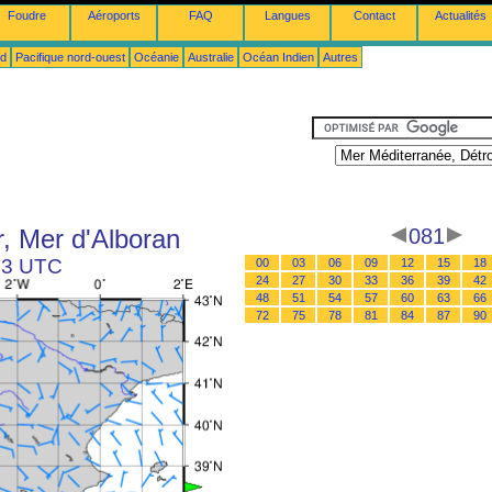
Foudre
Aéroports
FAQ
Langues
Contact
Actualités
ud
Pacifique nord-ouest
Océanie
Australie
Océan Indien
Autres
r, Mer d'Alboran
081
 03 UTC
00
03
06
09
12
15
18
24
27
30
33
36
39
42
48
51
54
57
60
63
66
72
75
78
81
84
87
90