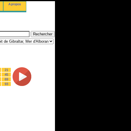
A propos
21
45
69
93