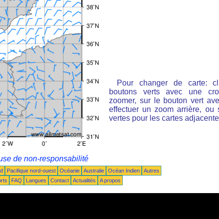
Pour changer de carte: cl
boutons verts avec une cro
zoomer, sur le bouton vert ave
effectuer un zoom arrière, ou 
vertes pour les cartes adjacente
use de non-responsabilité
ud
Pacifique nord-ouest
Océanie
Australie
Océan Indien
Autres
rts
FAQ
Langues
Contact
Actualités
A propos