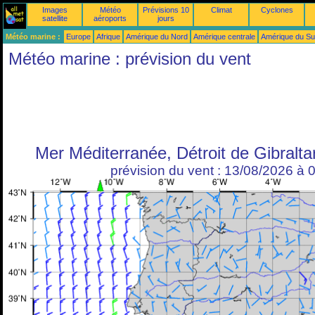
Images
Météo
Prévisions 10
Climat
Cyclones
satellite
aéroports
jours
Météo marine :
Europe
Afrique
Amérique du Nord
Amérique centrale
Amérique du S
Météo marine : prévision du vent
Mer Méditerranée, Détroit de Gibralta
prévision du vent : 13/08/2026 à