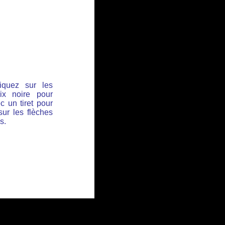
iquez sur les
ix noire pour
c un tiret pour
sur les flèches
s.